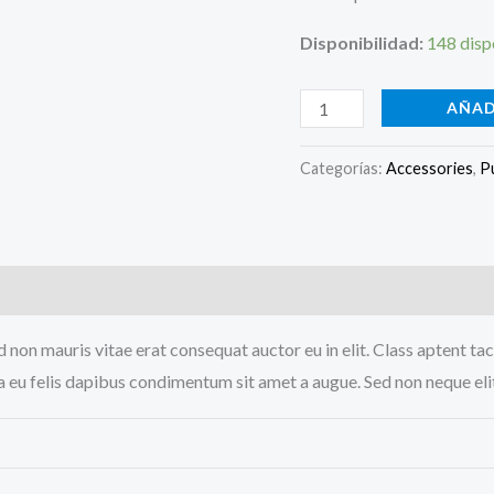
Disponibilidad:
148 disp
Golden
AÑAD
Bag
With
Categorías:
Accessories
,
P
Chain
cantidad
s (0)
 non mauris vitae erat consequat auctor eu in elit. Class aptent tac
a eu felis dapibus condimentum sit amet a augue. Sed non neque elit