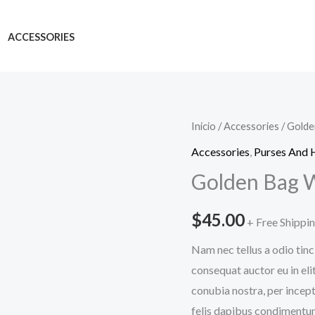
ACCESSORIES
Inicio
/
Accessories
/ Golde
Accessories
,
Purses And
Golden Bag 
$
45.00
+ Free Shippi
Nam nec tellus a odio tinc
consequat auctor eu in elit
conubia nostra, per incept
felis dapibus condimentum 