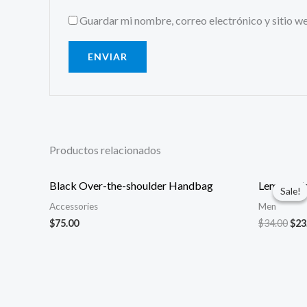
Guardar mi nombre, correo electrónico y sitio w
Productos relacionados
Black Over-the-shoulder Handbag
Lemons Ts
Sale!
Sale!
Accessories
Men
Ori
$
75.00
$
34.00
$
23
pri
was
$34