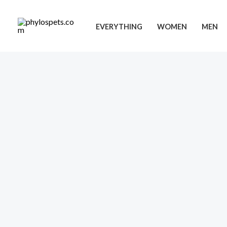
Ir
al
EVERYTHING
WOMEN
MEN
contenido