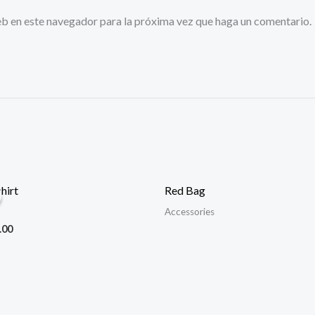
eb en este navegador para la próxima vez que haga un comentario.
hirt
Red Bag
Accessories
ginal
Current
.00
ce
price
:
is:
.00.
$23.00.