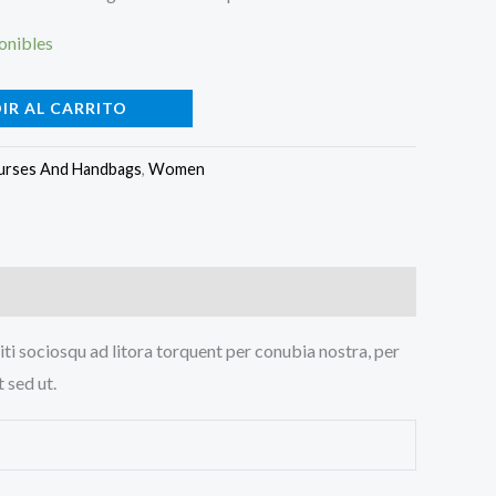
onibles
IR AL CARRITO
urses And Handbags
,
Women
iti sociosqu ad litora torquent per conubia nostra, per
 sed ut.