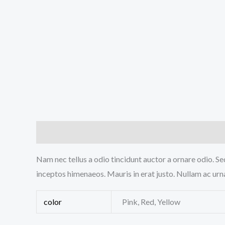
Descripción
Información adicional
Valoracione
Nam nec tellus a odio tincidunt auctor a ornare odio. Sed
inceptos himenaeos. Mauris in erat justo. Nullam ac urn
color
Pink, Red, Yellow