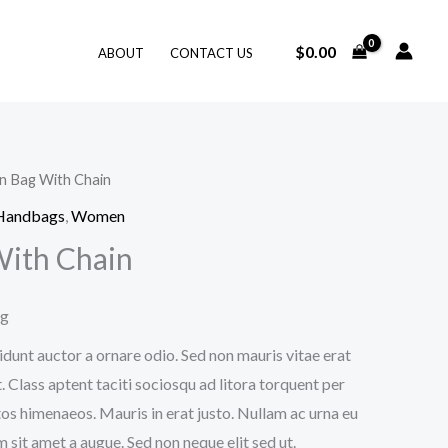
$
0.00
ABOUT
CONTACT US
n Bag With Chain
 Handbags
,
Women
With Chain
ng
idunt auctor a ornare odio. Sed non mauris vitae erat
. Class aptent taciti sociosqu ad litora torquent per
os himenaeos. Mauris in erat justo. Nullam ac urna eu
sit amet a augue. Sed non neque elit sed ut.